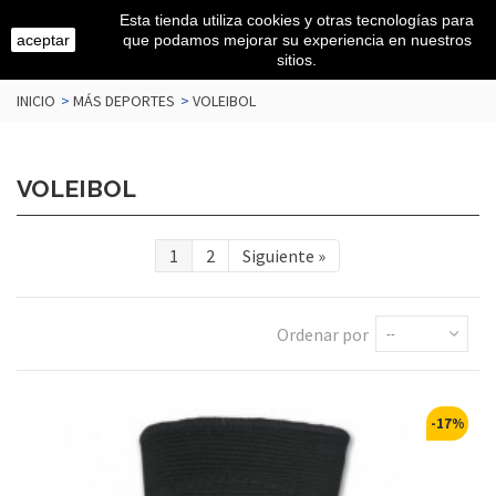
Esta tienda utiliza cookies y otras tecnologías para
aceptar
que podamos mejorar su experiencia en nuestros
sitios.
INICIO
>
MÁS DEPORTES
>
VOLEIBOL
VOLEIBOL
1
2
Siguiente
»
Ordenar por
--
-17%