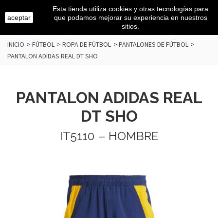
Esta tienda utiliza cookies y otras tecnologías para
aceptar
que podamos mejorar su experiencia en nuestros
sitios.
INICIO
>
FÚTBOL
>
ROPA DE FÚTBOL
>
PANTALONES DE FÚTBOL
>
PANTALON ADIDAS REAL DT SHO
PANTALON ADIDAS REAL
DT SHO
IT5110
– HOMBRE