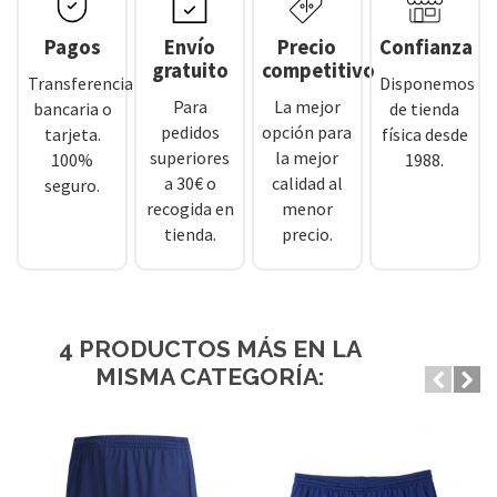
Pagos
Envío
Precio
Confianza
gratuito
competitivo
Transferencia
Disponemos
Para
La mejor
bancaria o
de tienda
pedidos
opción para
tarjeta.
física desde
superiores
la mejor
100%
1988.
a 30€ o
calidad al
seguro.
recogida en
menor
tienda.
precio.
4 PRODUCTOS MÁS EN LA
MISMA CATEGORÍA: