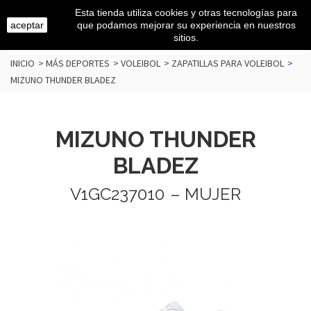
Esta tienda utiliza cookies y otras tecnologías para
aceptar
que podamos mejorar su experiencia en nuestros
sitios.
INICIO
>
MÁS DEPORTES
>
VOLEIBOL
>
ZAPATILLAS PARA VOLEIBOL
>
MIZUNO THUNDER BLADEZ
MIZUNO THUNDER
BLADEZ
V1GC237010
– MUJER