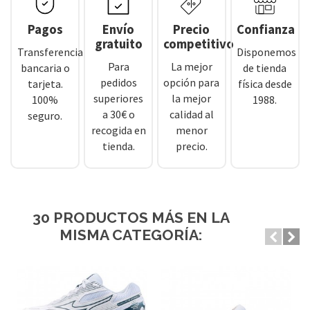
Pagos
Envío
Precio
Confianza
gratuito
competitivo
Transferencia
Disponemos
Para
La mejor
bancaria o
de tienda
pedidos
opción para
tarjeta.
física desde
superiores
la mejor
100%
1988.
a 30€ o
calidad al
seguro.
recogida en
menor
tienda.
precio.
30 PRODUCTOS MÁS EN LA
MISMA CATEGORÍA: