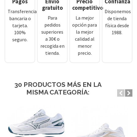
Pagos
Envío
Precio
Confianza
gratuito
competitivo
Transferencia
Disponemos
Para
La mejor
bancaria o
de tienda
pedidos
opción para
tarjeta.
física desde
superiores
la mejor
100%
1988.
a 30€ o
calidad al
seguro.
recogida en
menor
tienda.
precio.
30 PRODUCTOS MÁS EN LA
MISMA CATEGORÍA: