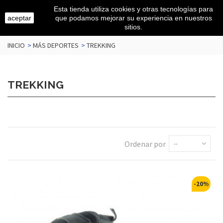
Esta tienda utiliza cookies y otras tecnologías para
aceptar
que podamos mejorar su experiencia en nuestros
sitios.
INICIO
>
MÁS DEPORTES
>
TREKKING
TREKKING
Ordenar por
--
-20%