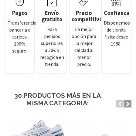
Pagos
Envío
Precio
Confianza
gratuito
competitivo
Transferencia
Disponemos
Para
La mejor
bancaria o
de tienda
pedidos
opción para
tarjeta.
física desde
superiores
la mejor
100%
1988.
a 30€ o
calidad al
seguro.
recogida en
menor
tienda.
precio.
30 PRODUCTOS MÁS EN LA
MISMA CATEGORÍA: