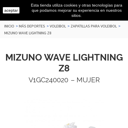
Esta tienda utiliza cookies y otras tecnologías para
aceptar
que podamos mejorar su experiencia en nuestros
sitios.
INICIO
>
MÁS DEPORTES
>
VOLEIBOL
>
ZAPATILLAS PARA VOLEIBOL
>
MIZUNO WAVE LIGHTNING Z8
MIZUNO WAVE LIGHTNING
Z8
V1GC240020
– MUJER