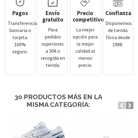
Pagos
Envío
Precio
Confianza
gratuito
competitivo
Transferencia
Disponemos
Para
La mejor
bancaria o
de tienda
pedidos
opción para
tarjeta.
física desde
superiores
la mejor
100%
1988.
a 30€ o
calidad al
seguro.
recogida en
menor
tienda.
precio.
30 PRODUCTOS MÁS EN LA
MISMA CATEGORÍA: