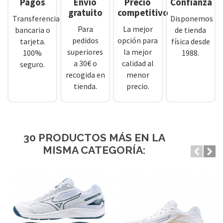
Pagos
Envío
Precio
Confianza
gratuito
competitivo
Transferencia
Disponemos
Para
La mejor
bancaria o
de tienda
pedidos
opción para
tarjeta.
física desde
superiores
la mejor
100%
1988.
a 30€ o
calidad al
seguro.
recogida en
menor
tienda.
precio.
30 PRODUCTOS MÁS EN LA
MISMA CATEGORÍA: