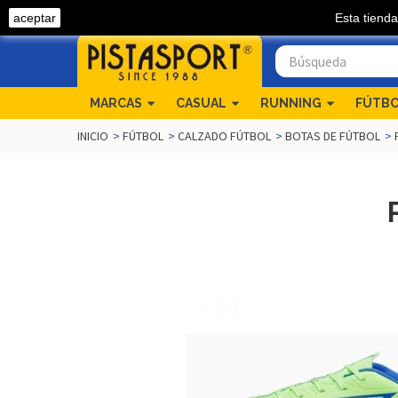
aceptar
Esta tienda
Llámanos 968 54 04 82
MARCAS
CASUAL
RUNNING
FÚTB
INICIO
>
FÚTBOL
>
CALZADO FÚTBOL
>
BOTAS DE FÚTBOL
>