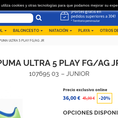
 utiliza cookies y otras tecnologías para que podamos mejorar su exper
¡Portes gratis en
pedidos superiores a 30€!
* Territorio peninsular
OL
BALONCESTO
NATACIÓN
PLAYA
OTROS D
PUMA ULTRA 5 PLAY FG/AG JR
PUMA ULTRA 5 PLAY FG/AG J
107695 03
– JUNIOR
Precio exclusivo online
36,00 €
-20%
45,00 €
OPCIONES DISPON