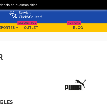
iencia en nuestros sitios.
Mi cuenta
Ofertas
Servicio
Click&Collect!
DESCUENTOS
NOTICIAS
EPORTES
OUTLET
BLOG
R
IBLES