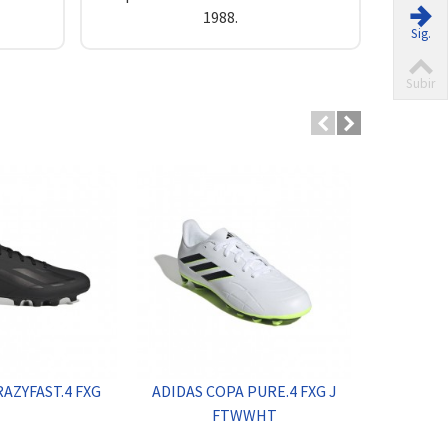
1988.
Sig.
Subir
RAZYFAST.4 FXG
ADIDAS COPA PURE.4 FXG J
DIADORA
FTWWHT