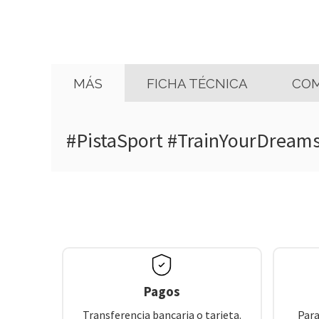
MÁS
FICHA TÉCNICA
COM
#PistaSport #TrainYourDream
Pagos
Transferencia bancaria o tarjeta.
Para