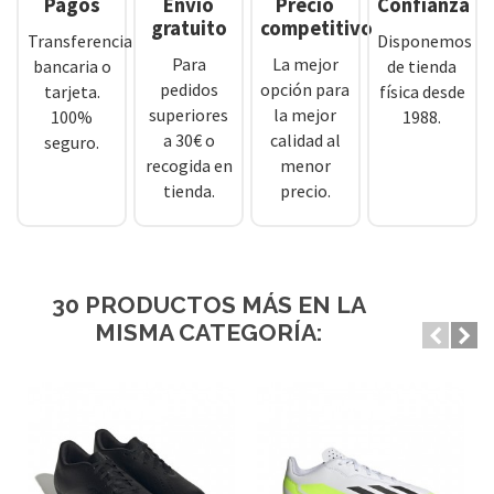
Pagos
Envío
Precio
Confianza
gratuito
competitivo
Transferencia
Disponemos
Para
La mejor
bancaria o
de tienda
pedidos
opción para
tarjeta.
física desde
superiores
la mejor
100%
1988.
a 30€ o
calidad al
seguro.
recogida en
menor
tienda.
precio.
30 PRODUCTOS MÁS EN LA
MISMA CATEGORÍA: