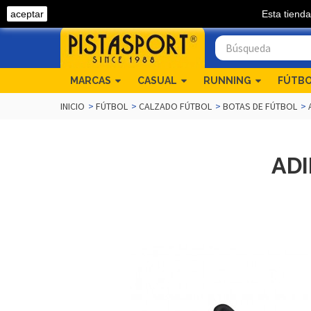
aceptar
Esta tienda
Llámanos 968 54 04 82
MARCAS
CASUAL
RUNNING
FÚTB
INICIO
>
FÚTBOL
>
CALZADO FÚTBOL
>
BOTAS DE FÚTBOL
>
ADI