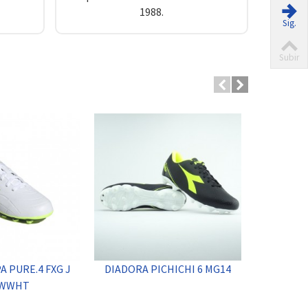
1988.
Sig.
Subir
A PURE.4 FXG J
DIADORA PICHICHI 6 MG14
ADIDAS X 
WWHT