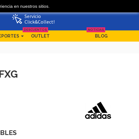
iencia en nuestros sitios.
Mi cuenta
Ofertas
Servicio
Click&Collect!
DESCUENTOS
NOTICIAS
EPORTES
OUTLET
BLOG
 FXG
IBLES