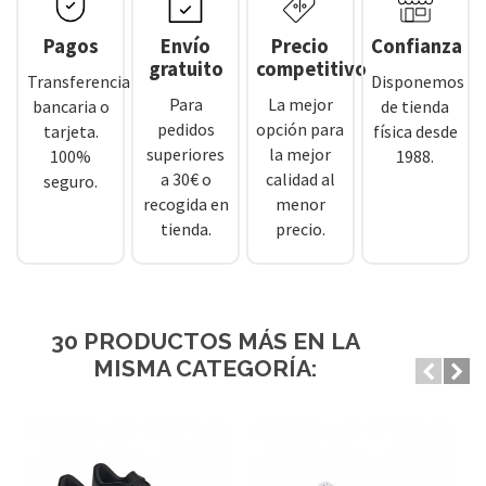
Pagos
Envío
Precio
Confianza
gratuito
competitivo
Transferencia
Disponemos
Para
La mejor
bancaria o
de tienda
pedidos
opción para
tarjeta.
física desde
superiores
la mejor
100%
1988.
a 30€ o
calidad al
seguro.
recogida en
menor
tienda.
precio.
30 PRODUCTOS MÁS EN LA
MISMA CATEGORÍA: