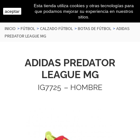
Esta tienda utiliza cookies y otras tecnologías para
aceptar
que podamos mejorar su experiencia en nuestros
sitios.
INICIO
>
FÚTBOL
>
CALZADO FÚTBOL
>
BOTAS DE FÚTBOL
>
ADIDAS
PREDATOR LEAGUE MG
ADIDAS PREDATOR
LEAGUE MG
IG7725
– HOMBRE