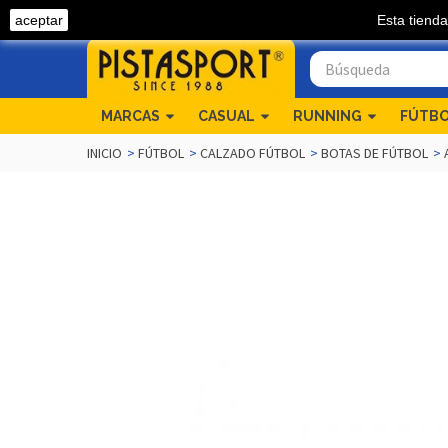
aceptar
Esta tienda
Llámanos 968 54 04 82
MARCAS
CASUAL
RUNNING
FÚTB
INICIO
>
FÚTBOL
>
CALZADO FÚTBOL
>
BOTAS DE FÚTBOL
>