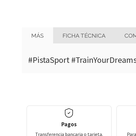
MÁS
FICHA TÉCNICA
COM
#PistaSport #TrainYourDream
Pagos
Transferencia bancaria o tarjeta.
Para