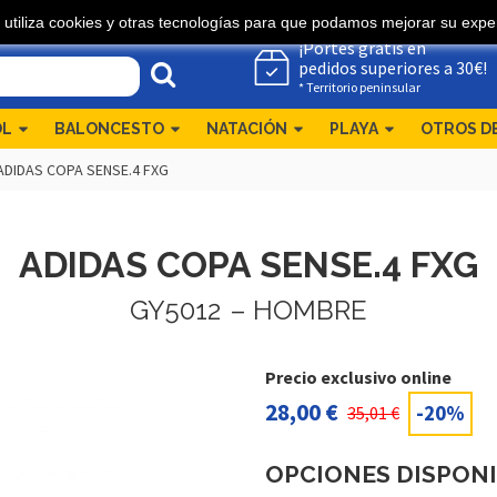
 utiliza cookies y otras tecnologías para que podamos mejorar su exper
¡Portes gratis en
pedidos superiores a 30€!
* Territorio peninsular
OL
BALONCESTO
NATACIÓN
PLAYA
OTROS D
ADIDAS COPA SENSE.4 FXG
ADIDAS COPA SENSE.4 FXG
GY5012
– HOMBRE
Precio exclusivo online
28,00 €
-20%
35,01 €
OPCIONES DISPON