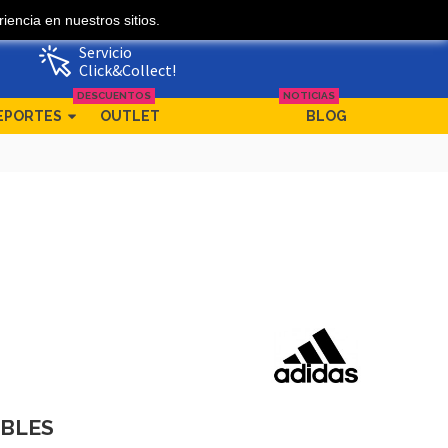
iencia en nuestros sitios.
Mi cuenta
Ofertas
Servicio
Click&Collect!
DESCUENTOS
NOTICIAS
EPORTES
OUTLET
BLOG
IBLES