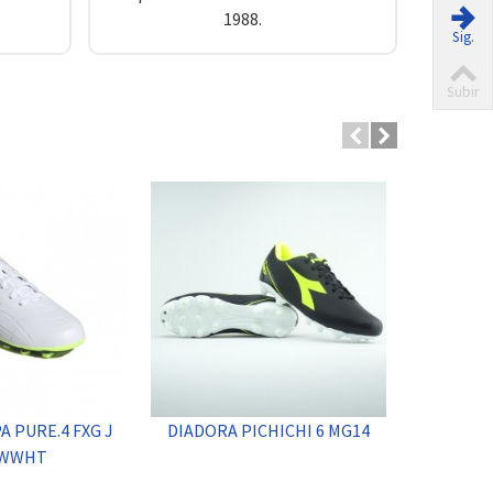
1988.
Sig.
Subir
A PURE.4 FXG J
DIADORA PICHICHI 6 MG14
ADIDAS X 
WWHT