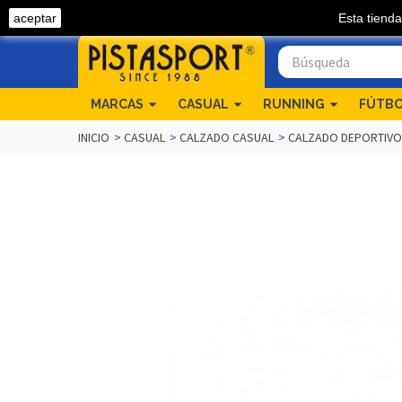
aceptar
Esta tienda
Llámanos 968 54 04 82
MARCAS
CASUAL
RUNNING
FÚTB
INICIO
>
CASUAL
>
CALZADO CASUAL
>
CALZADO DEPORTIVO