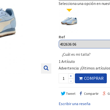
Selecciona una opción en nues
Ref
¿Cuál es mi talla?
1
Artículo
Advertencia: ¡Últimos artículos
+
COMPRAR
-
Tweet
Compartir
G
Escribir una reseña