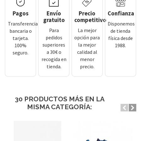
Pagos
Envío
Precio
Confianza
gratuito
competitivo
Transferencia
Disponemos
Para
La mejor
bancaria o
de tienda
pedidos
opción para
tarjeta.
física desde
superiores
la mejor
100%
1988.
a 30€ o
calidad al
seguro.
recogida en
menor
tienda.
precio.
30 PRODUCTOS MÁS EN LA
MISMA CATEGORÍA: