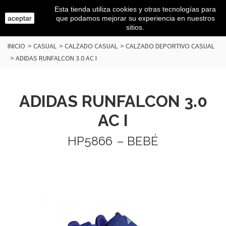
Esta tienda utiliza cookies y otras tecnologías para
aceptar
que podamos mejorar su experiencia en nuestros
sitios.
INICIO
>
CASUAL
>
CALZADO CASUAL
>
CALZADO DEPORTIVO CASUAL
>
ADIDAS RUNFALCON 3.0 AC I
ADIDAS RUNFALCON 3.0
AC I
HP5866
– BEBÉ