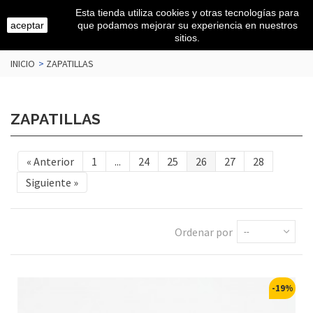
Esta tienda utiliza cookies y otras tecnologías para
aceptar
que podamos mejorar su experiencia en nuestros
sitios.
INICIO
>
ZAPATILLAS
ZAPATILLAS
«
Anterior
1
...
24
25
26
27
28
Siguiente
»
Ordenar por
--
-19%