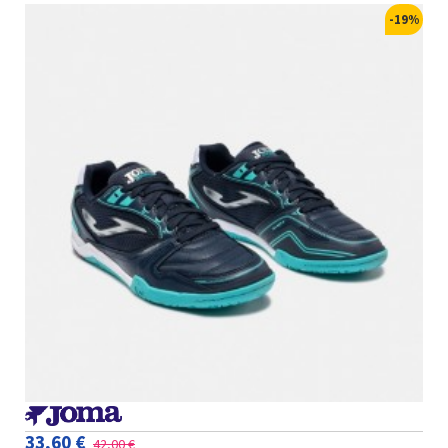
-19%
33,60 €
42,00 €