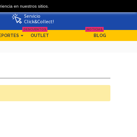
iencia en nuestros sitios.
Mi cuenta
Ofertas
Servicio
Click&Collect!
DESCUENTOS
NOTICIAS
EPORTES
OUTLET
BLOG