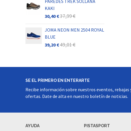
PAREDES TREK SOLLANA
JOM
KAKI
BR
37,99 €
30,40 €
41,
JOMA NEON MEN 2504 ROYAL
MI
BLUE
JR.
49,01 €
39,20 €
48,
SE EL PRIMERO EN ENTERARTE
Recibe información sobre nuestros eventos, rebajas 
ofertas. Date de alta en nuestro boletín de noticias.
AYUDA
PISTASPORT