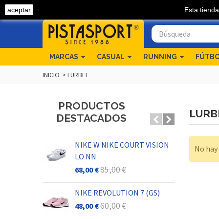
aceptar
Esta tienda
Llámanos 968 54 04 82
MARCAS
CASUAL
RUNNING
FÚTB
INICIO
>
LURBEL
PRODUCTOS
LURB
DESTACADOS
NIKE W NIKE COURT VISION
PA
No hay 
LO NN
SH
85,00 €
68,00 €
40,
NIKE REVOLUTION 7 (GS)
HO
60,00 €
48,00 €
104