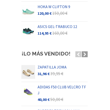
HOKA W CLIFTON 9
MI
150,00 €
120,00 €
56,
ASICS GEL-TRABUCO 12
ADI
160,00 €
114,95 €
44,
¡LO MÁS VENDIDO!
ZAPATILLA JOMA
JOM
250
39,95 €
31,96 €
36,
ADIDAS F50 CLUB VELCRO TF
AD
J
FG
50,00 €
40,00 €
48,