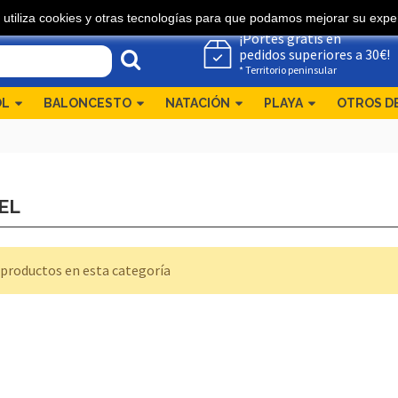
 utiliza cookies y otras tecnologías para que podamos mejorar su exper
¡Portes gratis en
pedidos superiores a 30€!
* Territorio peninsular
OL
BALONCESTO
NATACIÓN
PLAYA
OTROS D
EL
NTALON ADIDAS REAL DT
productos en esta categoría
O
45,00 €
50 €
KA W RINCON 4
130,00 €
,00 €