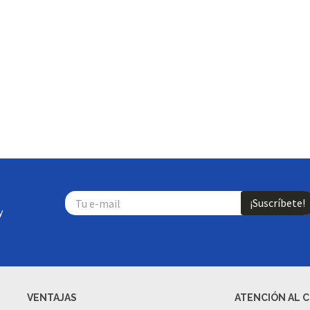
A C.DAILY MEN 2524
OWN
52,01 €
60 €
ZUNO CYCLONE SPEED 5
60,00 €
00 €
¡Suscríbete!
y
VENTAJAS
ATENCIÓN AL 