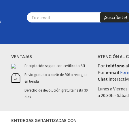
¡Suscríbete!
y
VENTAJAS
ATENCIÓN AL 
Por
teléfono
a
Encriptación segura con certificado SSL
Por
e-mail
Form
Envío gratuito a partir de 30€ o recogida
Chat
interactivo
en tienda
Lunes a Viernes 
Derecho de devolución gratuita hasta 30
a 20:30h - Sábad
días
ENTREGAS GARANTIZADAS CON