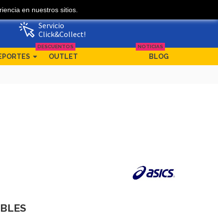
iencia en nuestros sitios.
Mi cuenta
Ofertas
Servicio
Click&Collect!
DESCUENTOS
NOTICIAS
EPORTES
OUTLET
BLOG
IBLES