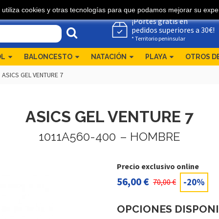
 utiliza cookies y otras tecnologías para que podamos mejorar su exper
¡Portes gratis en
pedidos superiores a 30€!
* Territorio peninsular
OL
BALONCESTO
NATACIÓN
PLAYA
OTROS D
>
ASICS GEL VENTURE 7
ASICS GEL VENTURE 7
1011A560-400
– HOMBRE
Precio exclusivo online
56,00 €
-20%
70,00 €
OPCIONES DISPON