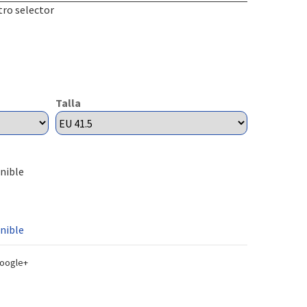
tro selector
Talla
onible
nible
oogle+