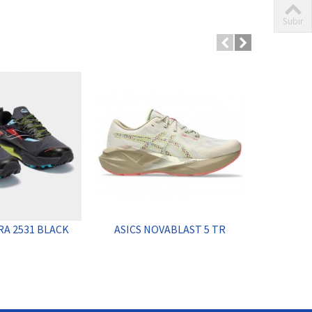
Subir
RA 2531 BLACK
ASICS NOVABLAST 5 TR
JOMA T