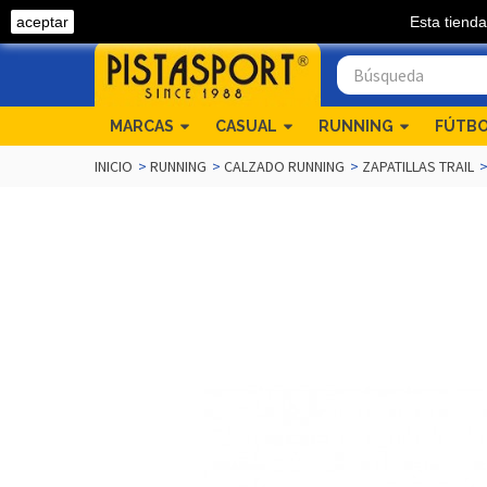
aceptar
Esta tienda
Llámanos 968 54 04 82
MARCAS
CASUAL
RUNNING
FÚTB
INICIO
>
RUNNING
>
CALZADO RUNNING
>
ZAPATILLAS TRAIL