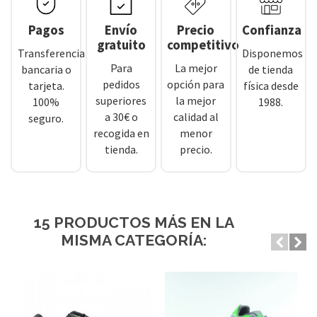
Pagos
Envío
Precio
Confianza
gratuito
competitivo
Transferencia
Disponemos
Para
La mejor
bancaria o
de tienda
pedidos
opción para
tarjeta.
física desde
superiores
la mejor
100%
1988.
a 30€ o
calidad al
seguro.
recogida en
menor
tienda.
precio.
15 PRODUCTOS MÁS EN LA
MISMA CATEGORÍA: