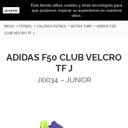
Esta tienda utiliza cookies y otras tecnologías para
aceptar
que podamos mejorar su experiencia en nuestros
sitios.
INICIO
>
FÚTBOL
>
CALZADO FÚTBOL
>
BOTAS TURF
>
ADIDAS F50
CLUB VELCRO TF J
ADIDAS F50 CLUB VELCRO
TF J
JI0034
– JUNIOR